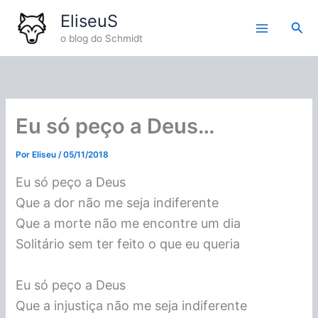
Ir
EliseuS
para
Pesq
o blog do Schmidt
o
conteúdo
Eu só peço a Deus…
Por
Eliseu
/
05/11/2018
Eu só peço a Deus
Que a dor não me seja indiferente
Que a morte não me encontre um dia
Solitário sem ter feito o que eu queria
Eu só peço a Deus
Que a injustiça não me seja indiferente