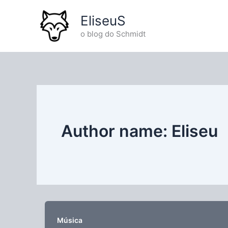
Ir
EliseuS
para
o
o blog do Schmidt
conteúdo
Author name: Eliseu
Música