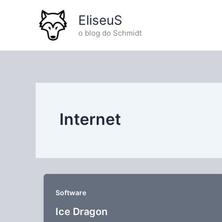
Ir
EliseuS
para
o
o blog do Schmidt
conteúdo
Internet
Software
Ice Dragon